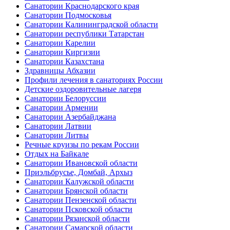
Санатории Краснодарского края
Санатории Подмосковья
Санатории Калининградской области
Санатории республики Татарстан
Санатории Карелии
Санатории Киргизии
Санатории Казахстана
Здравницы Абхазии
Профили лечения в санаториях России
Детские оздоровительные лагеря
Санатории Белоруссии
Санатории Армении
Санатории Азербайджана
Санатории Латвии
Санатории Литвы
Речные круизы по рекам России
Отдых на Байкале
Санатории Ивановской области
Приэльбрусье, Домбай, Архыз
Санатории Калужской области
Санатории Брянской области
Санатории Пензенской области
Санатории Псковской области
Санатории Рязанской области
Санатории Самарской области