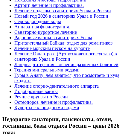
Артрит, лечение и профилактика.
Лечение подагры в санаториях Урала и России
Новый год 2026 в санаториях Урала и России
Сероводородные воды
Аппаратная физиотерапия.
Санаторно-курортное лечение
Радоновые ванны в санаториях Урала
Притягательный Байкал: отдых для романтиков
Лечение морским песком на курорте
Лечение Гонартроза (Артроз коленного сустава) в
санаториях Урала и России
Ландшафтотерапия – лечение различных болезней
Терапия минеральными водами
Туры в Анапу: чем заняться, что посмотреть и куда
сходить.
Лечение опорно-двигательного аппарата
Йодобромные ванны
Речные круизы по России
Остеопороз, лечение и профилактика.
Курорты с хлоридными водами
Недорогие санатории, пансионаты, отели,
гостиницы, базы отдыха России – цены 2026
года: