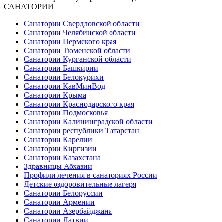
САНАТОРИИ
Санатории Свердловской области
Санатории Челябинской области
Санатории Пермского края
Санатории Тюменской области
Санатории Курганской области
Санатории Башкирии
Санатории Белокурихи
Санатории КавМинВод
Санатории Крыма
Санатории Краснодарского края
Санатории Подмосковья
Санатории Калининградской области
Санатории республики Татарстан
Санатории Карелии
Санатории Киргизии
Санатории Казахстана
Здравницы Абхазии
Профили лечения в санаториях России
Детские оздоровительные лагеря
Санатории Белоруссии
Санатории Армении
Санатории Азербайджана
Санатории Латвии