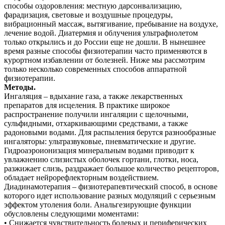
способы оздоровления: местную дарсонвализацию,
фарадизация, световые и воздушные процедуры,
вибрационный массаж, вытягивание, пребывание на воздухе,
лечение водой. Диатермия и облучения ультрафиолетом
только открылись и до России еще не дошли. В нынешнее
время разные способы физиотерапии часто применяются в
курортном избавлении от болезней. Ниже мы рассмотрим
только несколько современных способов аппаратной
физиотерапии.
Методы.
Ингаляция – вдыхание газа, а также лекарственных
препаратов для исцеления. В практике широкое
распространение получили ингаляции с щелочными,
сульфидными, отхаркивающими средствами, а также
радоновыми водами. Для распыления берутся разнообразные
ингаляторы: ультразвуковые, пневматические и другие.
Гидроаэроионизация минеральным водами приводит к
увлажнению слизистых оболочек гортани, глотки, носа,
разжижает слизь, раздражает большое количество рецепторов,
обладает нейрорефлекторным воздействием.
Диадинамотерапия – физиотерапевтический способ, в основе
которого идет использование разных модуляций с серьезным
эффектом утоления боли. Анальгезирующие функции
обусловлены следующими моментами:
•
Снижается чувствительность болевых и периферических