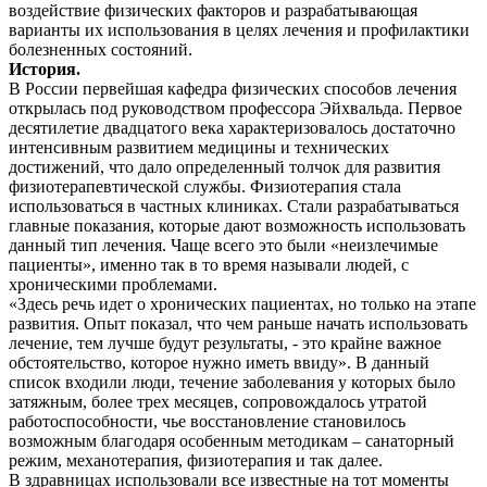
воздействие физических факторов и разрабатывающая
варианты их использования в целях лечения и профилактики
болезненных состояний.
История.
В России первейшая кафедра физических способов лечения
открылась под руководством профессора Эйхвальда. Первое
десятилетие двадцатого века характеризовалось достаточно
интенсивным развитием медицины и технических
достижений, что дало определенный толчок для развития
физиотерапевтической службы. Физиотерапия стала
использоваться в частных клиниках. Стали разрабатываться
главные показания, которые дают возможность использовать
данный тип лечения. Чаще всего это были «неизлечимые
пациенты», именно так в то время называли людей, с
хроническими проблемами.
«Здесь речь идет о хронических пациентах, но только на этапе
развития. Опыт показал, что чем раньше начать использовать
лечение, тем лучше будут результаты, - это крайне важное
обстоятельство, которое нужно иметь ввиду». В данный
список входили люди, течение заболевания у которых было
затяжным, более трех месяцев, сопровождалось утратой
работоспособности, чье восстановление становилось
возможным благодаря особенным методикам – санаторный
режим, механотерапия, физиотерапия и так далее.
В здравницах использовали все известные на тот моменты