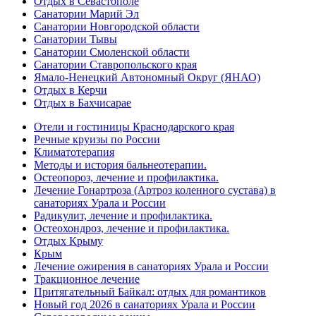
Отдых в Севастополе
Санатории Марий Эл
Санатории Новгородской области
Санатории Тывы
Санатории Смоленской области
Санатории Ставропольского края
Ямало-Ненецкий Автономный Округ (ЯНАО)
Отдых в Керчи
Отдых в Бахчисарае
Отели и гостиницы Краснодарского края
Речные круизы по России
Климатотерапия
Методы и история бальнеотерапии.
Остеопороз, лечение и профилактика.
Лечение Гонартроза (Артроз коленного сустава) в
санаториях Урала и России
Радикулит, лечение и профилактика.
Остеохондроз, лечение и профилактика.
Отдых Крыму
Крым
Лечение ожирения в санаториях Урала и России
Тракционное лечение
Притягательный Байкал: отдых для романтиков
Новый год 2026 в санаториях Урала и России