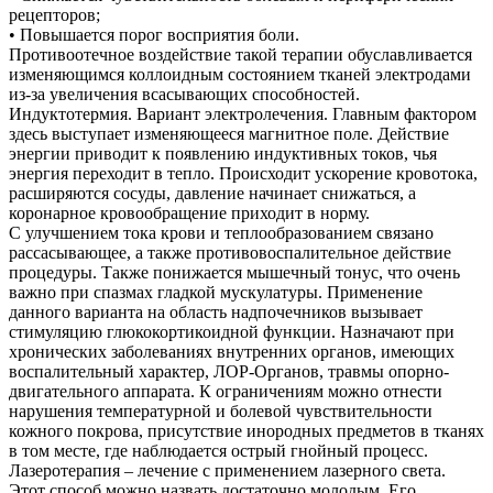
рецепторов;
•
Повышается порог восприятия боли.
Противоотечное воздействие такой терапии обуславливается
изменяющимся коллоидным состоянием тканей электродами
из-за увеличения всасывающих способностей.
Индуктотермия. Вариант электролечения. Главным фактором
здесь выступает изменяющееся магнитное поле. Действие
энергии приводит к появлению индуктивных токов, чья
энергия переходит в тепло. Происходит ускорение кровотока,
расширяются сосуды, давление начинает снижаться, а
коронарное кровообращение приходит в норму.
С улучшением тока крови и теплообразованием связано
рассасывающее, а также противовоспалительное действие
процедуры. Также понижается мышечный тонус, что очень
важно при спазмах гладкой мускулатуры. Применение
данного варианта на область надпочечников вызывает
стимуляцию глюкокортикоидной функции. Назначают при
хронических заболеваниях внутренних органов, имеющих
воспалительный характер, ЛОР-Органов, травмы опорно-
двигательного аппарата. К ограничениям можно отнести
нарушения температурной и болевой чувствительности
кожного покрова, присутствие инородных предметов в тканях
в том месте, где наблюдается острый гнойный процесс.
Лазеротерапия – лечение с применением лазерного света.
Этот способ можно назвать достаточно молодым. Его