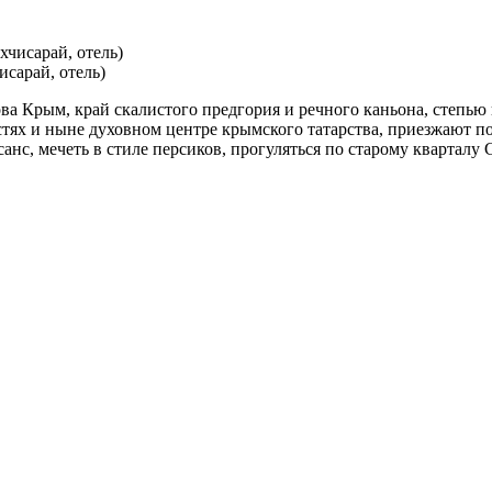
сарай, отель)
ва Крым, край скалистого предгория и речного каньона, степь
остях и ныне духовном центре крымского татарства, приезжают 
ессанс, мечеть в стиле персиков, прогуляться по старому кварта