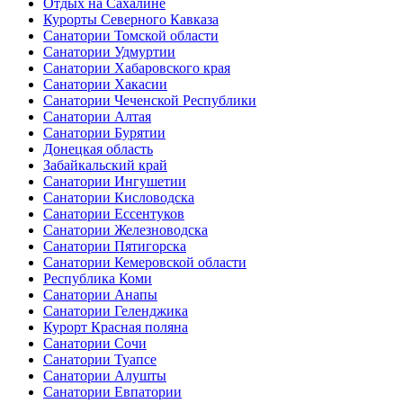
Отдых на Сахалине
Курорты Северного Кавказа
Санатории Томской области
Санатории Удмуртии
Санатории Хабаровского края
Санатории Хакасии
Санатории Чеченской Республики
Санатории Алтая
Санатории Бурятии
Донецкая область
Забайкальский край
Санатории Ингушетии
Санатории Кисловодска
Санатории Ессентуков
Санатории Железноводска
Санатории Пятигорска
Санатории Кемеровской области
Республика Коми
Санатории Анапы
Санатории Геленджика
Курорт Красная поляна
Санатории Сочи
Санатории Туапсе
Санатории Алушты
Санатории Евпатории