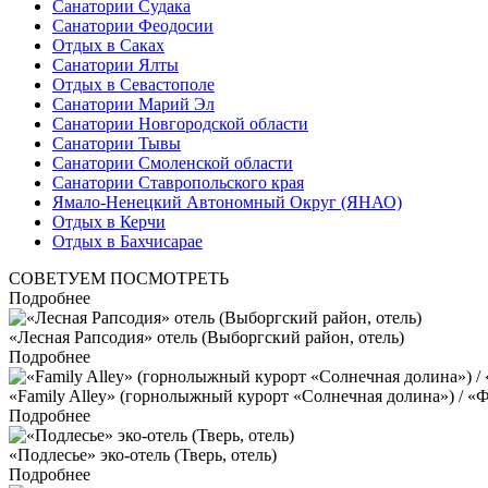
Санатории Судака
Санатории Феодосии
Отдых в Саках
Санатории Ялты
Отдых в Севастополе
Санатории Марий Эл
Санатории Новгородской области
Санатории Тывы
Санатории Смоленской области
Санатории Ставропольского края
Ямало-Ненецкий Автономный Округ (ЯНАО)
Отдых в Керчи
Отдых в Бахчисарае
СОВЕТУЕМ ПОСМОТРЕТЬ
Подробнее
«Лесная Рапсодия» отель (Выборгский район, отель)
Подробнее
«Family Alley» (горнолыжный курорт «Солнечная долина») / «Ф
Подробнее
«Подлесье» эко-отель (Тверь, отель)
Подробнее