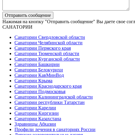
Нажимая на кнопку "Отправить сообщение" Вы даете свое сог
САНАТОРИИ
Санатории Свердловской области
Санатории Челябинской области
Санатории Пермского края
Санатории Тюменской области
Санатории Курганской области
Санатории Башкирии
Санатории Белокурихи
Санатории КавМинВод
Санатории Крыма
Санатории Краснодарского края
Санатории Подмосковья
Санатории Калининградской области
Санатории республики Татарстан
Санатории Карелии
Санатории Киргизии
Санатории Казахстана
Здравницы Абхазии
Профили лечения в санаториях России
Детские оздоровительные лагеря