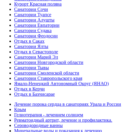
Курорт Красная поляна
Санатории Сочи
Санатории Туапсе
Санатории Алушты
Санатории Евпатории
Санатории Судака
Санатории Феодосии
Отдых в Саках
Санатории Ялты
Отдых в Севастополе
Санатории Марий Эл
Санатории Новгородской области
Санатории Тывы
Санатории Смоленской области
Санатории Ставропольского края
Ямало-Ненецкий Автономный Округ (ЯНАО)
Отдых в Керчи
Отдых в Бахчисарае
Лечение порока сердца в санаториях Урала и России
Крым
Гелиотерапия - лечением солнцем
Ревматоидный артрит, лечение и профилактика.
Сероводородные ванны
Минеральные воды и показания к лечению