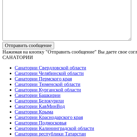
Нажимая на кнопку "Отправить сообщение" Вы даете свое сог
САНАТОРИИ
Санатории Свердловской области
Санатории Челябинской области
Санатории Пермского края
Санатории Тюменской области
Санатории Курганской области
Санатории Башкирии
Санатории Белокурихи
Санатории КавМинВод
Санатории Крыма
Санатории Краснодарского края
Санатории Подмосковья
Санатории Калининградской области
Санатории республики Татарстан