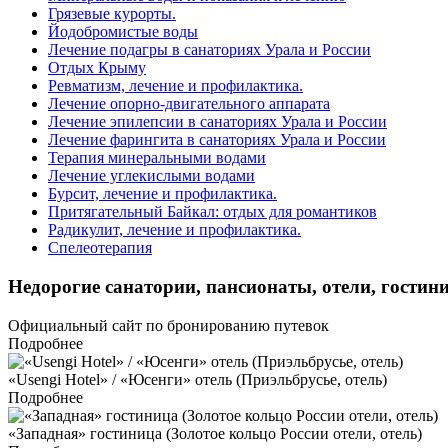
Грязевые курорты.
Йодобромистые воды
Лечение подагры в санаториях Урала и России
Отдых Крыму
Ревматизм, лечение и профилактика.
Лечение опорно-двигательного аппарата
Лечение эпилепсии в санаториях Урала и России
Лечение фарингита в санаториях Урала и России
Терапия минеральными водами
Лечение углекислыми водами
Бурсит, лечение и профилактика.
Притягательный Байкал: отдых для романтиков
Радикулит, лечение и профилактика.
Спелеотерапия
Недорогие санатории, пансионаты, отели, гостини
Официальный сайт по бронированию путевок
Подробнее
«Usengi Hotel» / «Юсенги» отель (Приэльбрусье, отель)
Подробнее
«Западная» гостиница (Золотое кольцо России отели, отель)