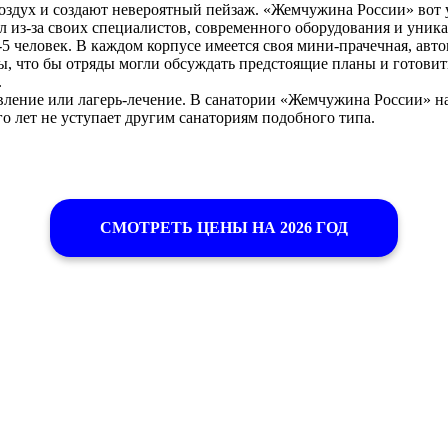
воздух и создают невероятный пейзаж. «Жемчужина России» вот 
л из-за своих специалистов, современного оборудования и уник
5 человек. В каждом корпусе имеется своя мини-прачечная, авт
ы, что бы отряды могли обсуждать предстоящие планы и готовит
.
вление или лагерь-лечение. В санатории «Жемчужина России» нах
го лет не уступает другим санаториям подобного типа.
СМОТРЕТЬ ЦЕНЫ НА 2026 ГОД