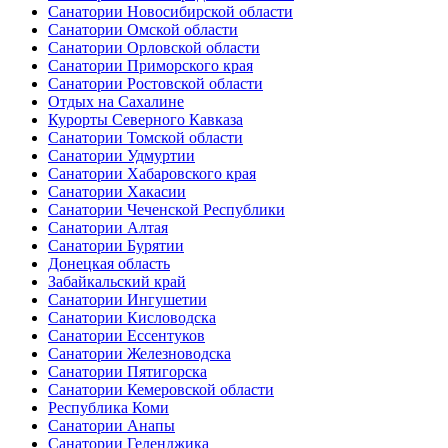
Санатории Новосибирской области
Санатории Омской области
Санатории Орловской области
Санатории Приморского края
Санатории Ростовской области
Отдых на Сахалине
Курорты Северного Кавказа
Санатории Томской области
Санатории Удмуртии
Санатории Хабаровского края
Санатории Хакасии
Санатории Чеченской Республики
Санатории Алтая
Санатории Бурятии
Донецкая область
Забайкальский край
Санатории Ингушетии
Санатории Кисловодска
Санатории Ессентуков
Санатории Железноводска
Санатории Пятигорска
Санатории Кемеровской области
Республика Коми
Санатории Анапы
Санатории Геленджика