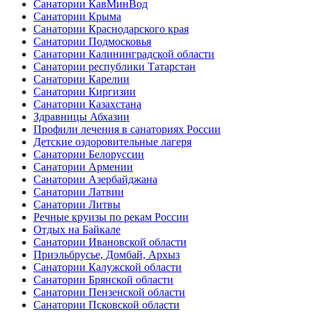
Санатории КавМинВод
Санатории Крыма
Санатории Краснодарского края
Санатории Подмосковья
Санатории Калининградской области
Санатории республики Татарстан
Санатории Карелии
Санатории Киргизии
Санатории Казахстана
Здравницы Абхазии
Профили лечения в санаториях России
Детские оздоровительные лагеря
Санатории Белоруссии
Санатории Армении
Санатории Азербайджана
Санатории Латвии
Санатории Литвы
Речные круизы по рекам России
Отдых на Байкале
Санатории Ивановской области
Приэльбрусье, Домбай, Архыз
Санатории Калужской области
Санатории Брянской области
Санатории Пензенской области
Санатории Псковской области