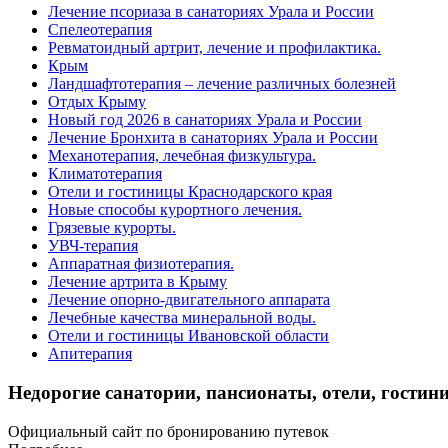
Лечение псориаза в санаториях Урала и России
Спелеотерапия
Ревматоидный артрит, лечение и профилактика.
Крым
Ландшафтотерапия – лечение различных болезней
Отдых Крыму
Новый год 2026 в санаториях Урала и России
Лечение Бронхита в санаториях Урала и России
Механотерапия, лечебная физкультура.
Климатотерапия
Отели и гостиницы Краснодарского края
Новые способы курортного лечения.
Грязевые курорты.
УВЧ-терапия
Аппаратная физиотерапия.
Лечение артрита в Крыму
Лечение опорно-двигательного аппарата
Лечебные качества минеральной воды.
Отели и гостиницы Ивановской области
Апитерапия
Недорогие санатории, пансионаты, отели, гостини
Официальный сайт по бронированию путевок