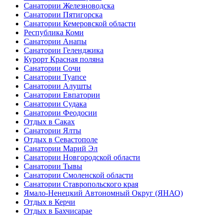
Санатории Железноводска
Санатории Пятигорска
Санатории Кемеровской области
Республика Коми
Санатории Анапы
Санатории Геленджика
Курорт Красная поляна
Санатории Сочи
Санатории Туапсе
Санатории Алушты
Санатории Евпатории
Санатории Судака
Санатории Феодосии
Отдых в Саках
Санатории Ялты
Отдых в Севастополе
Санатории Марий Эл
Санатории Новгородской области
Санатории Тывы
Санатории Смоленской области
Санатории Ставропольского края
Ямало-Ненецкий Автономный Округ (ЯНАО)
Отдых в Керчи
Отдых в Бахчисарае