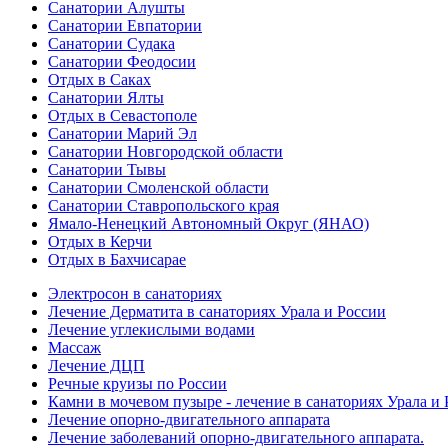
Санатории Алушты
Санатории Евпатории
Санатории Судака
Санатории Феодосии
Отдых в Саках
Санатории Ялты
Отдых в Севастополе
Санатории Марий Эл
Санатории Новгородской области
Санатории Тывы
Санатории Смоленской области
Санатории Ставропольского края
Ямало-Ненецкий Автономный Округ (ЯНАО)
Отдых в Керчи
Отдых в Бахчисарае
Электросон в санаториях
Лечение Дерматита в санаториях Урала и России
Лечение углекислыми водами
Массаж
Лечение ДЦП
Речные круизы по России
Камни в мочевом пузыре - лечение в санаториях Урала и
Лечение опорно-двигательного аппарата
Лечение заболеваний опорно-двигательного аппарата.