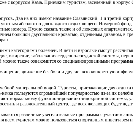
акже с корпусом Кама. Приезжим туристам, заселенный в корпус
рпусов. Два из них имеют название Славянский -1 и третий кор
 уютным абсолютно для каждого отдыхающего. Номерной фонд в 
естные номера. Нужно сказать также и об люксовых апартамента
ичием большой двуспальной кроватью, отдельным диваном, в тр
оран.
зными категориями болезней. И дети и взрослые смогут рассчит
дие, ожирение, заболевания сердечно-сосудистой системы, нервн
 можно также ознакомится со специализированными программами
, очищение, движение без боли и другие. всю конкретную инфо
чебной минеральной водой. Туристы, приезжающие для отдыха на
-качка пользуются огромнейшей популярностью из-за их целебн
могают нормальному функционированию эндокринной системы, у
сетить и развлекательный центр, где всех желающих будет ждат
овываются различные увеселительные программы с участием аним
дня всем туристам можно пользоваться спортивным инвентарем и 