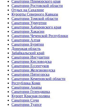
Санатории Приморского края
Санатории Ростовской области
Отдых на Сахалине
Курорты Северного Кавказа
Санатории Томской области
Санатории Удмуртии
Санатории Хабаровского края
Санатории Хакасии
Санатории Чеченской Республики
Санатории Алтая
Санатории Бурятии
Донецкая область
Забайкальский край
Санатории Ингушетии
Санатории Кисловодска
Санатории Ессентуков
Санатории Железноводска
Санатории Пятигорска
Санатории Кемеровской области
Республика Коми
Санатории Анапы
Санатории Геленджика
Курорт Красная поляна
Санатории Сочи
Санатории Туапсе