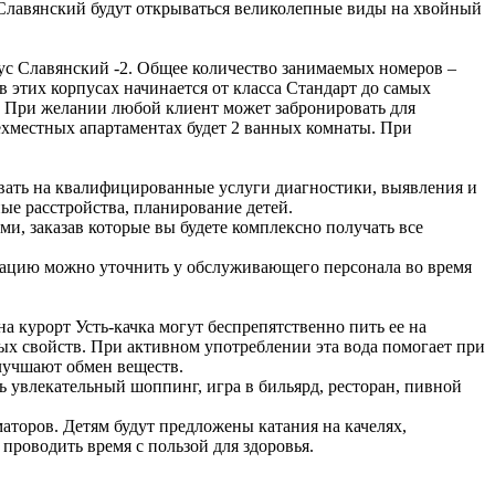
 Славянский будут открываться великолепные виды на хвойный
пус Славянский -2. Общее количество занимаемых номеров –
этих корпусах начинается от класса Стандарт до самых
х. При желании любой клиент может забронировать для
ехместных апартаментах будет 2 ванных комнаты. При
ывать на квалифицированные услуги диагностики, выявления и
ые расстройства, планирование детей.
, заказав которые вы будете комплексно получать все
рмацию можно уточнить у обслуживающего персонала во время
 курорт Усть-качка могут беспрепятственно пить ее на
ых свойств. При активном употреблении эта вода помогает при
лучшают обмен веществ.
ь увлекательный шоппинг, игра в бильярд, ресторан, пивной
аторов. Детям будут предложены катания на качелях,
проводить время с пользой для здоровья.