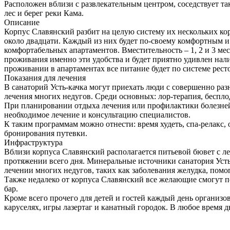
Расположен вблизи с развлекательным центром, соседствует т
лес и берег реки Кама.
Описание
Корпус Славянский разбит на целую систему их нескольких ко
около двадцати. Каждый из них будет по-своему комфортным и
комфортабельных апартаментов. Вместительность – 1, 2 и 3 м
проживания именно эти удобства и будет приятно удивлен нал
проживании в апартаментах все питание будет по системе рест
Показания для лечения
В санаторий Усть-качка могут приехать люди с совершенно ра
лечения многих недугов. Среди основных: лор-терапия, беспло
При планировании отдыха лечения или профилактики болезней
необходимое лечение и консультацию специалистов.
К таким программам можно отнести: время худеть, спа-релакс
бронирования путевки.
Инфраструктура
Вблизи корпуса Славянский располагается питьевой бювет с ле
протяжении всего дня. Минеральные источники санатория Усть
лечении многих недугов, таких как заболевания желудка, по
Также недалеко от корпуса Славянский все желающие смогут по
бар.
Кроме всего прочего для детей и гостей каждый день организ
каруселях, игры лазертаг и канатный городок. В любое время 