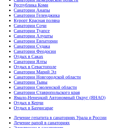
Республика Коми
Санатории Анапы
Санатории Геленджика
Курорт Красная поляна
Санатории Сочи
Санатории Туапсе
Санатории Алушты
Санатории Евпатории
Санатории Судака
Санатории Феодосии
Отдых в Саках
Санатории Ялты
Отдых в Севастополе
Санатории Марий Эл
Санатории Новгородской области
Санатории Тывы
Санатории Смоленской области
Санатории Ставропольского края
Ямало-Ненецкий Автономный Округ (ЯНАО)
Отдых в Керчи
Отдых в Бахчисарае
Лечение гепатита в санаториях Урала и России
Лечение рапой в санаториях
Электросон в санаториях