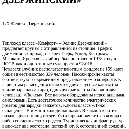
Т/Х Феликс Дзержинский.
Теплоход класса «Комфорт» «Феликс Дзержинский»
предлагает круизы с отправлением из столицы. График
движения т/х проходит через Тверь, Углич, Кострому,
Мышкин, Ярославль. Лайнер был построен в 1978 году в
ЧССР, как и однотипные суда проекта 92-016.
Четырехпалубник располагает каютным фондом из 159 кают
общей вместимостью 339 человек. Пассажирские каюты
соответствуют современным представлением о комфорте. К
вариантам размещения относятся двухъярусные каюты (на
три-четыре пассажира), одноярусные каюты (на один-два
человека), «Люксы». Все каюты оборудованы персональными
санблоками. Есть достаточное количество электрических
розеток для зарядки гаджетов. Каюты класса «Люкс»
оснащены ТВ и мини-холодильниками. В каждой каюте в
начале круиза присутствует бутилированная питьевая вода и
набор гигиенических средств. Туристическая инфраструктура
включает два ресторана, детский клуб, естественный солярий,