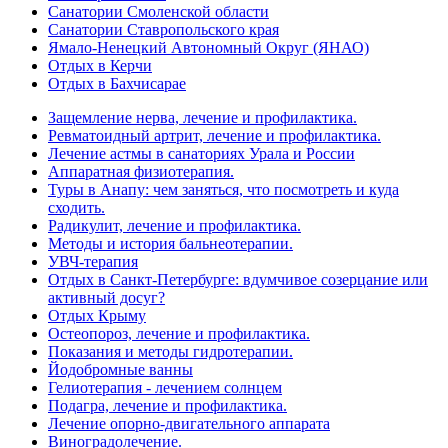
Санатории Смоленской области
Санатории Ставропольского края
Ямало-Ненецкий Автономный Округ (ЯНАО)
Отдых в Керчи
Отдых в Бахчисарае
Защемление нерва, лечение и профилактика.
Ревматоидный артрит, лечение и профилактика.
Лечение астмы в санаториях Урала и России
Аппаратная физиотерапия.
Туры в Анапу: чем заняться, что посмотреть и куда
сходить.
Радикулит, лечение и профилактика.
Методы и история бальнеотерапии.
УВЧ-терапия
Отдых в Санкт-Петербурге: вдумчивое созерцание или
активный досуг?
Отдых Крыму
Остеопороз, лечение и профилактика.
Показания и методы гидротерапии.
Йодобромные ванны
Гелиотерапия - лечением солнцем
Подагра, лечение и профилактика.
Лечение опорно-двигательного аппарата
Виноградолечение.