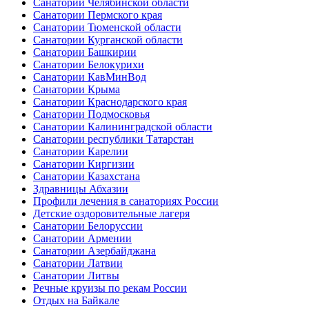
Санатории Челябинской области
Санатории Пермского края
Санатории Тюменской области
Санатории Курганской области
Санатории Башкирии
Санатории Белокурихи
Санатории КавМинВод
Санатории Крыма
Санатории Краснодарского края
Санатории Подмосковья
Санатории Калининградской области
Санатории республики Татарстан
Санатории Карелии
Санатории Киргизии
Санатории Казахстана
Здравницы Абхазии
Профили лечения в санаториях России
Детские оздоровительные лагеря
Санатории Белоруссии
Санатории Армении
Санатории Азербайджана
Санатории Латвии
Санатории Литвы
Речные круизы по рекам России
Отдых на Байкале