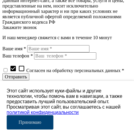
Данный интернет-сайт, а также все товары, услуги и цены,
представленные на нем, носит исключительно
информационный характер и ни при каких условиях не
является публичной офертой определяемой положениями
Гражданского кодекса РФ
Закажите звонок
И наш менеджер свяжется с вами в течение 10 минут
Ваше имя *
Ваш телефон *
check_box
check_box_outline_blank
Согласен на обработку персональных данных *
Запрос цены и наличия товара
Наименование позиции
Этот сайт использует куки-файлы и другие
технологии, чтобы помочь вам в навигации, а также
Ваше имя *
предоставить лучший пользовательский опыт.
Ваш телефон *
Просматривая этот сайт, вы соглашаетесь с нашей
политикой конфиденциальности
check_box
check_box_outline_blank
Согласен на обработку персональных данных *
Принимаю