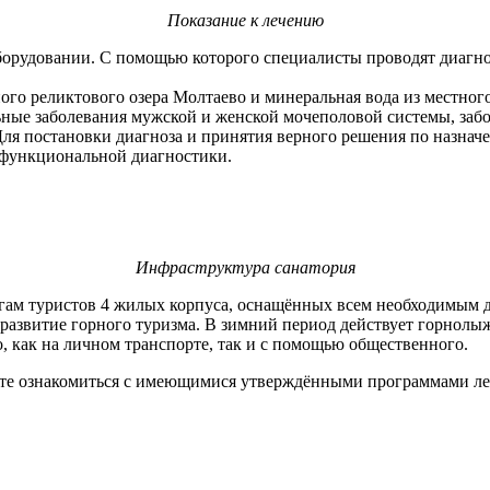
Показание к лечению
борудовании. С помощью которого специалисты проводят диагно
ого реликтового озера Молтаево и минеральная вода из местног
ные заболевания мужской и женской мочеполовой системы, забо
Для постановки диагноза и принятия верного решения по назнач
 функциональной диагностики.
Инфраструктура санатория
угам туристов 4 жилых корпуса, оснащённых всем необходимым 
развитие горного туризма. В зимний период действует горнолы
о, как на личном транспорте, так и с помощью общественного.
 ознакомиться с имеющимися утверждёнными программами лече