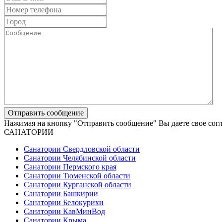
Нажимая на кнопку "Отправить сообщение" Вы даете свое сог
САНАТОРИИ
Санатории Свердловской области
Санатории Челябинской области
Санатории Пермского края
Санатории Тюменской области
Санатории Курганской области
Санатории Башкирии
Санатории Белокурихи
Санатории КавМинВод
Санатории Крыма