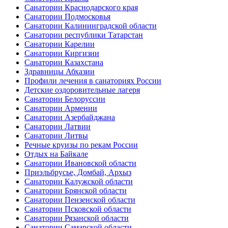
Санатории Краснодарского края
Санатории Подмосковья
Санатории Калининградской области
Санатории республики Татарстан
Санатории Карелии
Санатории Киргизии
Санатории Казахстана
Здравницы Абхазии
Профили лечения в санаториях России
Детские оздоровительные лагеря
Санатории Белоруссии
Санатории Армении
Санатории Азербайджана
Санатории Латвии
Санатории Литвы
Речные круизы по рекам России
Отдых на Байкале
Санатории Ивановской области
Приэльбрусье, Домбай, Архыз
Санатории Калужской области
Санатории Брянской области
Санатории Пензенской области
Санатории Псковской области
Санатории Рязанской области
Санатории Самарской области