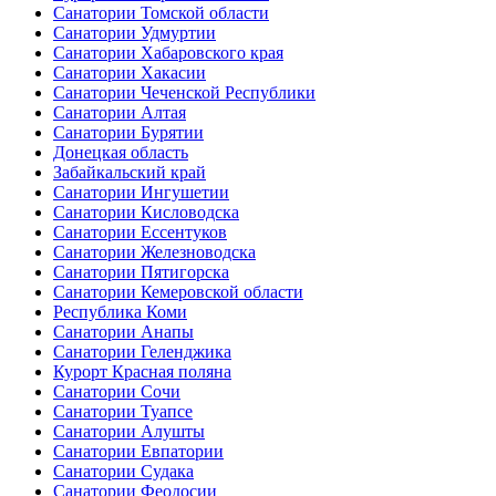
Санатории Томской области
Санатории Удмуртии
Санатории Хабаровского края
Санатории Хакасии
Санатории Чеченской Республики
Санатории Алтая
Санатории Бурятии
Донецкая область
Забайкальский край
Санатории Ингушетии
Санатории Кисловодска
Санатории Ессентуков
Санатории Железноводска
Санатории Пятигорска
Санатории Кемеровской области
Республика Коми
Санатории Анапы
Санатории Геленджика
Курорт Красная поляна
Санатории Сочи
Санатории Туапсе
Санатории Алушты
Санатории Евпатории
Санатории Судака
Санатории Феодосии