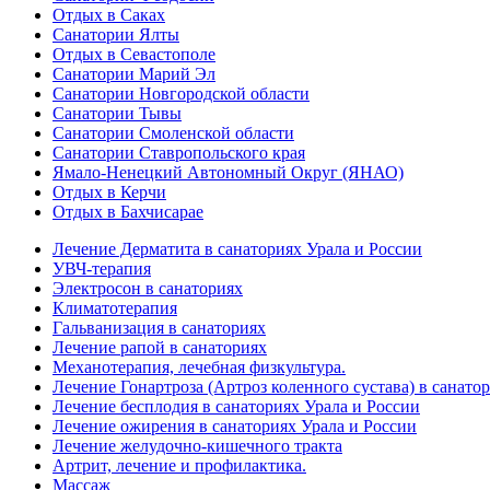
Отдых в Саках
Санатории Ялты
Отдых в Севастополе
Санатории Марий Эл
Санатории Новгородской области
Санатории Тывы
Санатории Смоленской области
Санатории Ставропольского края
Ямало-Ненецкий Автономный Округ (ЯНАО)
Отдых в Керчи
Отдых в Бахчисарае
Лечение Дерматита в санаториях Урала и России
УВЧ-терапия
Электросон в санаториях
Климатотерапия
Гальванизация в санаториях
Лечение рапой в санаториях
Механотерапия, лечебная физкультура.
Лечение Гонартроза (Артроз коленного сустава) в санато
Лечение бесплодия в санаториях Урала и России
Лечение ожирения в санаториях Урала и России
Лечение желудочно-кишечного тракта
Артрит, лечение и профилактика.
Массаж