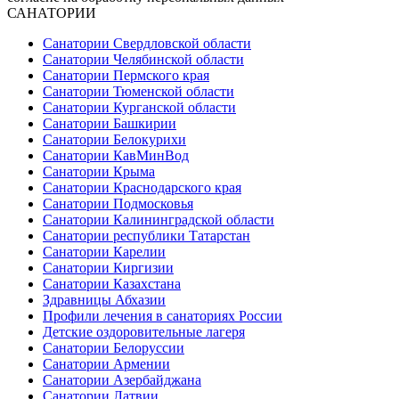
САНАТОРИИ
Санатории Свердловской области
Санатории Челябинской области
Санатории Пермского края
Санатории Тюменской области
Санатории Курганской области
Санатории Башкирии
Санатории Белокурихи
Санатории КавМинВод
Санатории Крыма
Санатории Краснодарского края
Санатории Подмосковья
Санатории Калининградской области
Санатории республики Татарстан
Санатории Карелии
Санатории Киргизии
Санатории Казахстана
Здравницы Абхазии
Профили лечения в санаториях России
Детские оздоровительные лагеря
Санатории Белоруссии
Санатории Армении
Санатории Азербайджана
Санатории Латвии