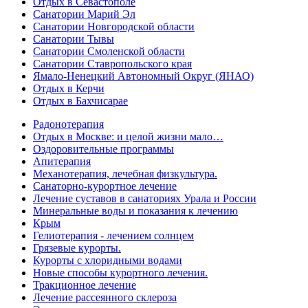
Отдых в Севастополе
Санатории Марий Эл
Санатории Новгородской области
Санатории Тывы
Санатории Смоленской области
Санатории Ставропольского края
Ямало-Ненецкий Автономный Округ (ЯНАО)
Отдых в Керчи
Отдых в Бахчисарае
Радонотерапия
Отдых в Москве: и целой жизни мало…
Оздоровительные программы
Апитерапия
Механотерапия, лечебная физкультура.
Санаторно-курортное лечение
Лечение суставов в санаториях Урала и России
Минеральные воды и показания к лечению
Крым
Гелиотерапия - лечением солнцем
Грязевые курорты.
Курорты с хлоридными водами
Новые способы курортного лечения.
Тракционное лечение
Лечение рассеянного склероза