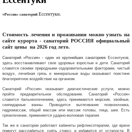
Ессентуки.
«
Россия» санаторий
Стоимость лечения и проживания можно узнать на
сайте курорта - санаторий
РОССИЯ
официальный
сайт цены
на 2026 год
лето.
Санаторий «Россия» - один из крупнейших санаторие
в Ессентуков,
здесь восстанавливают свое здоровье взрослые и дети. Санаторий
славится своими природными оздоровительными факторами, чистый
воздух, лечебная грязь и минеральные воды оказывают поистине
благоприятное воздействие на организм.
Санаторий «Росси
я
» оказывает диагностические услуги, можно
пройти предварительное обследование. Санаторий «Росси
я
»
славится бальнеол
е
чением, здесь принимаются морские, хвойные,
скипидарные ванны. Проводится вытягивание позвоночника,
гидромассаж, общий массаж или массаж головы, лица, шеи. Есть
грязелечение, применяется ударно-волновая терапия.
Так же в санатории работают кабинеты рефлексотерапии, где врачи
помогут расслабиться, снять стресс и избавится от усталости. В