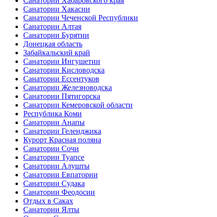
Санатории Хабаровского края
Санатории Хакасии
Санатории Чеченской Республики
Санатории Алтая
Санатории Бурятии
Донецкая область
Забайкальский край
Санатории Ингушетии
Санатории Кисловодска
Санатории Ессентуков
Санатории Железноводска
Санатории Пятигорска
Санатории Кемеровской области
Республика Коми
Санатории Анапы
Санатории Геленджика
Курорт Красная поляна
Санатории Сочи
Санатории Туапсе
Санатории Алушты
Санатории Евпатории
Санатории Судака
Санатории Феодосии
Отдых в Саках
Санатории Ялты