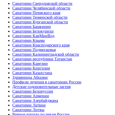
Санатории Свердловской области
Санатории Челябинской области
Санатории Пермского края
Санатории Тюменской области
Санатории Курганской области
Санатории Башкирии
Санатории Белокурихи
Санатории КавМинВод
Санатории Крыма
Санатории Краснодарского края
Санатории Подмосковья
Санатории Калининградской области
Санатории республики Татарстан
Санатории Карелии
Санатории Киргизии
Санатории Казахстана
Здравницы Абхазии
Профили лечения в санаториях России
Детские оздоровительные лагеря
Санатории Белоруссии
Санатории Армении
Санатории Азербайджана
Санатории Латвии
Санатории Литвы
Речные круизы по рекам России