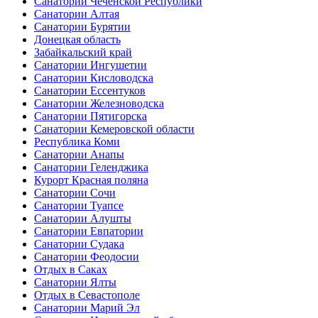
Санатории Чеченской Республики
Санатории Алтая
Санатории Бурятии
Донецкая область
Забайкальский край
Санатории Ингушетии
Санатории Кисловодска
Санатории Ессентуков
Санатории Железноводска
Санатории Пятигорска
Санатории Кемеровской области
Республика Коми
Санатории Анапы
Санатории Геленджика
Курорт Красная поляна
Санатории Сочи
Санатории Туапсе
Санатории Алушты
Санатории Евпатории
Санатории Судака
Санатории Феодосии
Отдых в Саках
Санатории Ялты
Отдых в Севастополе
Санатории Марий Эл