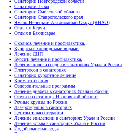
Санатории Новгородской области
Санатории Тывы
Санатории Смоленской области
Санатории Ставропольского края
Ямало-Ненецкий Автономный Округ (ЯНАО)
Отдых в Керчи
Отдых в Бахчисарае
Сколиоз, лечение и профилактика.
Курорты с хлоридными водами
Лечение ДЦП
Бурсит, лечение и профилактика.
Лечение порока сердца в санаториях Урала и России
Электросон в санаториях
Санаторно-курортное лечение
Климатотерапия
Оздоровительные программы
Лечение диабета в санаториях Урала и России
Отели и гостиницы Ивановской области
Речные круизы по России
Лазеротерапия в санаториях
Центры талассотерапии
Лечение эпилепсии в санаториях Урала и России
Лечение астмы в санаториях Урала и России
Йодобромистые воды