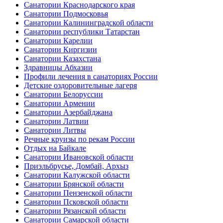
Санатории Краснодарского края
Санатории Подмосковья
Санатории Калининградской области
Санатории республики Татарстан
Санатории Карелии
Санатории Киргизии
Санатории Казахстана
Здравницы Абхазии
Профили лечения в санаториях России
Детские оздоровительные лагеря
Санатории Белоруссии
Санатории Армении
Санатории Азербайджана
Санатории Латвии
Санатории Литвы
Речные круизы по рекам России
Отдых на Байкале
Санатории Ивановской области
Приэльбрусье, Домбай, Архыз
Санатории Калужской области
Санатории Брянской области
Санатории Пензенской области
Санатории Псковской области
Санатории Рязанской области
Санатории Самарской области