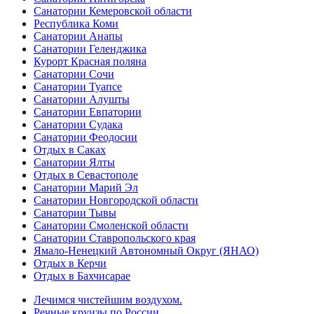
Санатории Кемеровской области
Республика Коми
Санатории Анапы
Санатории Геленджика
Курорт Красная поляна
Санатории Сочи
Санатории Туапсе
Санатории Алушты
Санатории Евпатории
Санатории Судака
Санатории Феодосии
Отдых в Саках
Санатории Ялты
Отдых в Севастополе
Санатории Марий Эл
Санатории Новгородской области
Санатории Тывы
Санатории Смоленской области
Санатории Ставропольского края
Ямало-Ненецкий Автономный Округ (ЯНАО)
Отдых в Керчи
Отдых в Бахчисарае
Лечимся чистейшим воздухом.
Речные круизы по России